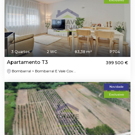
Exclusivo
3 Quartos
2 WC
83,38 m²
P704
Apartamento T3
399 500 €
Bombarral > Bombarral E Vale Cov...
Novidade
Exclusivo