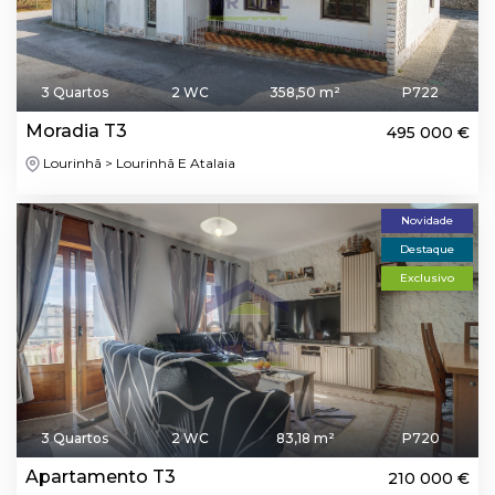
3 Quartos
2 WC
358,50 m²
P722
Moradia T3
495 000 €
Lourinhã > Lourinhã E Atalaia
Novidade
Destaque
Exclusivo
3 Quartos
2 WC
83,18 m²
P720
Apartamento T3
210 000 €