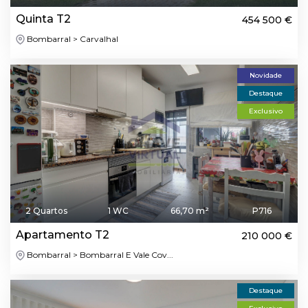
Quinta T2
454 500 €
Bombarral > Carvalhal
Novidade
Destaque
Exclusivo
2 Quartos
1 WC
66,70 m²
P716
Apartamento T2
210 000 €
Bombarral > Bombarral E Vale Cov...
Destaque