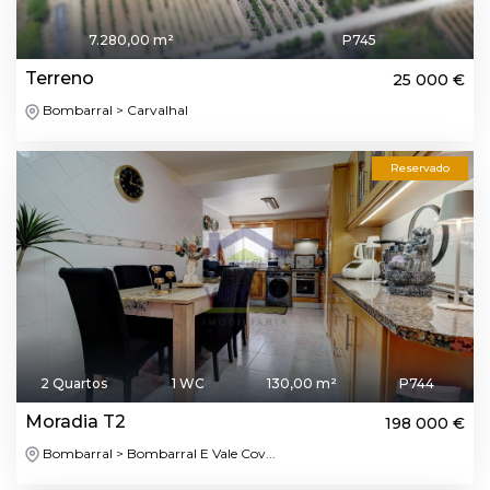
7.280,00 m²
P745
Terreno
25 000 €
Bombarral > Carvalhal
Reservado
2 Quartos
1 WC
130,00 m²
P744
Moradia T2
198 000 €
Bombarral > Bombarral E Vale Cov...