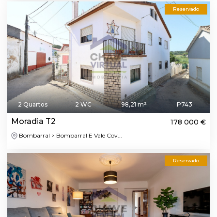
Reservado
2 Quartos
2 WC
98,21 m²
P743
Moradia T2
178 000 €
Bombarral > Bombarral E Vale Cov...
Reservado