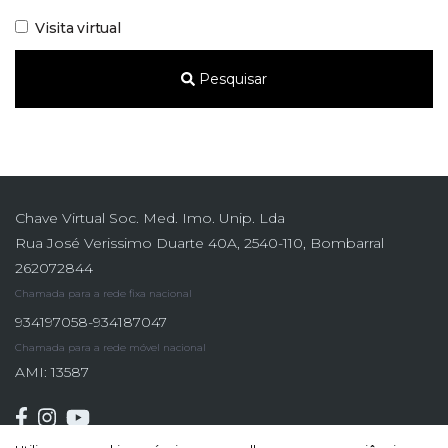
Visita virtual
Pesquisar
Chave Virtual Soc. Med. Imo. Unip. Lda
Rua José Verissimo Duarte 40A, 2540-110, Bombarral
262072844
Chamada para a rede fixa nacional
934197058-934187047
Chamada para a rede móvel nacional
AMI: 13587