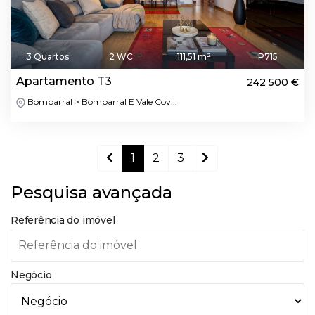
3 Quartos
2 WC
111,51 m²
P715
Apartamento T3
242 500 €
Bombarral > Bombarral E Vale Cov...
1
2
3
Pesquisa avançada
Referência do imóvel
Negócio