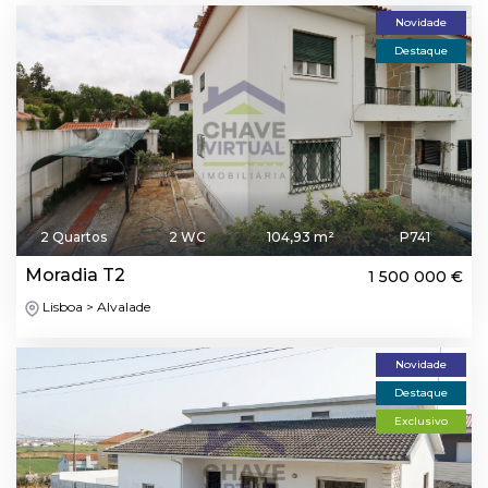
Novidade
Destaque
2 Quartos
2 WC
104,93 m²
P741
Moradia T2
1 500 000 €
Lisboa > Alvalade
Novidade
Destaque
Exclusivo