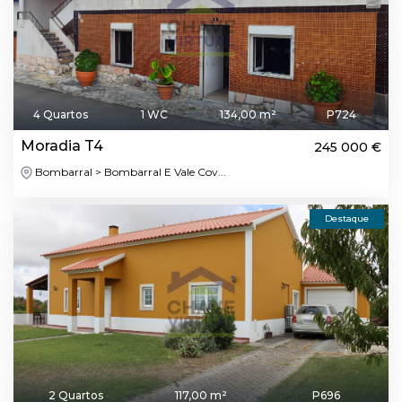
4 Quartos
1 WC
134,00 m²
P724
Moradia T4
245 000 €
Bombarral > Bombarral E Vale Cov...
Destaque
2 Quartos
117,00 m²
P696