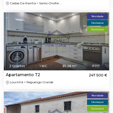
Caldas Da Rainha > Santo Onofre ...
Novidade
Destaque
Exclusivo
2 Quartos
1 WC
85,28 m²
P717
Apartamento T2
247 500 €
Lourinhã > Reguengo Grande
Novidade
Destaque
Exclusivo